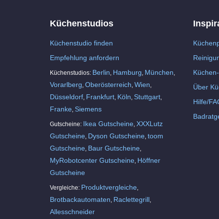
Küchenstudios
Inspir
Küchenstudio finden
Küchenp
Empfehlung anfordern
Reinigu
Berlin
Hamburg
München
Küchen-
Küchenstudios:
,
,
,
Vorarlberg
Oberösterreich
Wien
,
,
,
Über Kü
Düsseldorf
Frankfurt
Köln
Stuttgart
,
,
,
,
Hilfe/FA
Franke
Siemens
,
Badratg
Ikea Gutscheine
XXXLutz
Gutscheine:
,
Gutscheine
Dyson Gutscheine
toom
,
,
Gutscheine
Baur Gutscheine
,
,
MyRobotcenter Gutscheine
Höffner
,
Gutscheine
Produktvergleiche
Vergleiche:
,
Brotbackautomaten
Raclettegrill
,
,
Allesschneider