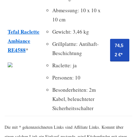
Abmessung: 10 x 10 x
10 cm
Tefal Raclette
Gewicht: 3,46 kg
Ambiance
Grillplattte: Antihaft-
74,5
RE4588
*
Beschichtung
2 €*
Raclette: ja
Personen: 10
Besonderheiten: 2m
Kabel, beleuchteter
Sicherheitsschalter
Die mit * gekennzeichneten Links sind Affiliate Links. Kommt über
einen solchen Link ein Einkauf zustande, wird Küchenfinder mit einer