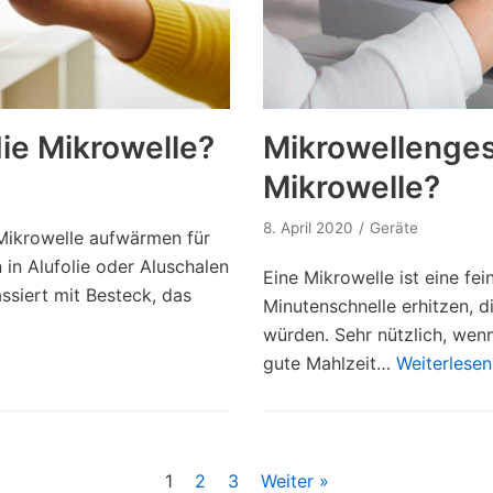
die Mikrowelle?
Mikrowellengesc
Mikrowelle?
8. April 2020
Geräte
 Mikrowelle aufwärmen für
 in Alufolie oder Aluschalen
Eine Mikrowelle ist eine fei
ssiert mit Besteck, das
Minutenschnelle erhitzen, d
würden. Sehr nützlich, wenn
gute Mahlzeit…
Weiterlesen
1
2
3
Weiter »