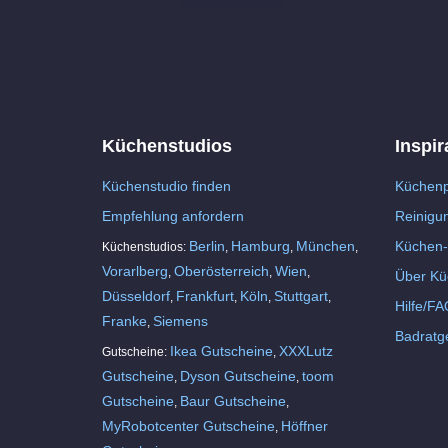
Küchenstudios
Inspir
Küchenstudio finden
Küchenp
Empfehlung anfordern
Reinigu
Berlin
Hamburg
München
Küchen-
Küchenstudios:
,
,
,
Vorarlberg
Oberösterreich
Wien
,
,
,
Über Kü
Düsseldorf
Frankfurt
Köln
Stuttgart
,
,
,
,
Hilfe/FA
Franke
Siemens
,
Badratg
Ikea Gutscheine
XXXLutz
Gutscheine:
,
Gutscheine
Dyson Gutscheine
toom
,
,
Gutscheine
Baur Gutscheine
,
,
MyRobotcenter Gutscheine
Höffner
,