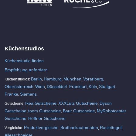
Küchenstudios
Küchenstudio finden
Empfehlung anfordern
Berlin
Hamburg
München
Vorarlberg
Küchenstudios:
,
,
,
,
Oberösterreich
Wien
Düsseldorf
Frankfurt
Köln
Stuttgart
,
,
,
,
,
,
Franke
Siemens
,
Ikea Gutscheine
XXXLutz Gutscheine
Dyson
Gutscheine:
,
,
Gutscheine
toom Gutscheine
Baur Gutscheine
MyRobotcenter
,
,
,
Gutscheine
Höffner Gutscheine
,
Produktvergleiche
Brotbackautomaten
Raclettegrill
Vergleiche:
,
,
,
Allesschneider