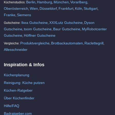
Berlin
Hamburg
München
Vorarlberg
Küchenstudios:
,
,
,
,
Oberösterreich
Wien
Düsseldorf
Frankfurt
Köln
Stuttgart
,
,
,
,
,
,
Franke
Siemens
,
Ikea Gutscheine
XXXLutz Gutscheine
Dyson
Gutscheine:
,
,
Gutscheine
toom Gutscheine
Baur Gutscheine
MyRobotcenter
,
,
,
Gutscheine
Höffner Gutscheine
,
Produktvergleiche
Brotbackautomaten
Raclettegrill
Vergleiche:
,
,
,
Allesschneider
Inspiration & Infos
Küchenplanung
Reinigung: Küche putzen
Küchen-Ratgeber
Über Küchenfinder
Hilfe/FAQ
Badratgeber.com