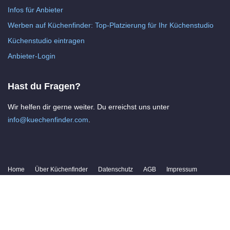
Infos für Anbieter
Werben auf Küchenfinder: Top-Platzierung für Ihr Küchenstudio
Küchenstudio eintragen
Anbieter-Login
Hast du Fragen?
Wir helfen dir gerne weiter. Du erreichst uns unter
info@kuechenfinder.com
.
Home
Über Küchenfinder
Datenschutz
AGB
Impressum
Kontakt