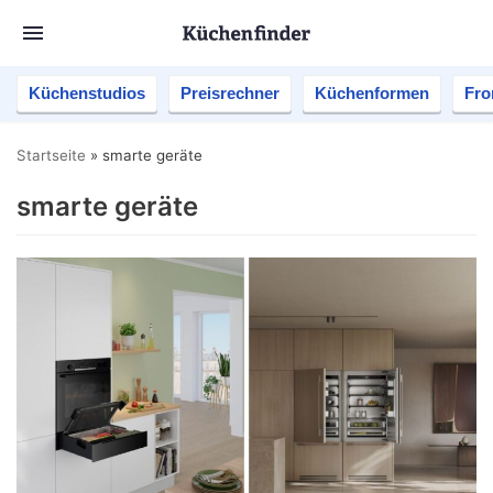
Küchenstudios
Preisrechner
Küchenformen
Fro
Startseite
»
smarte geräte
smarte geräte