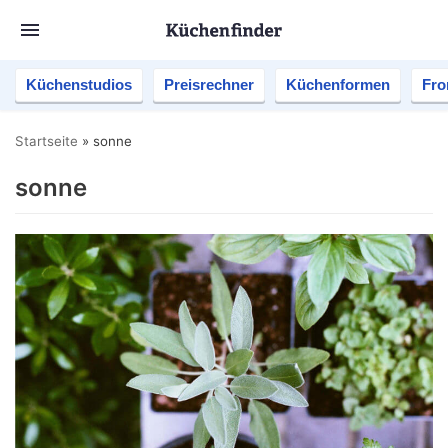
Küchenstudios
Preisrechner
Küchenformen
Fro
Startseite
»
sonne
sonne