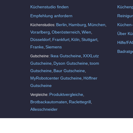
Küchenstudio finden
Küchenp
Empfehlung anfordern
Reinigu
Berlin
Hamburg
München
Küchen-
Küchenstudios:
,
,
,
Vorarlberg
Oberösterreich
Wien
,
,
,
Über Kü
Düsseldorf
Frankfurt
Köln
Stuttgart
,
,
,
,
Hilfe/FA
Franke
Siemens
,
Badratg
Ikea Gutscheine
XXXLutz
Gutscheine:
,
Gutscheine
Dyson Gutscheine
toom
,
,
Gutscheine
Baur Gutscheine
,
,
MyRobotcenter Gutscheine
Höffner
,
Gutscheine
Produktvergleiche
Vergleiche:
,
Brotbackautomaten
Raclettegrill
,
,
Allesschneider
Home
Über Küchenfinder
Datenschutz
AGB
Impre