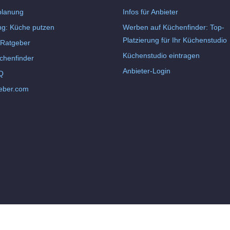
lanung
Infos für Anbieter
ng: Küche putzen
Werben auf Küchenfinder: Top-
Platzierung für Ihr Küchenstudio
Ratgeber
Küchenstudio eintragen
chenfinder
Anbieter-Login
Q
eber.com
ssum
Kontakt