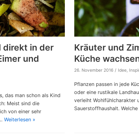
direkt in der
Kräuter und Zi
Eimer und
Küche wachsen
26. November 2016
Idee
,
Inspi
Pflanzen passen in jede Kü
oder eine rustikale Landha
as, das man schon als Kind
verleiht Wohlfühlcharakter 
h: Meist sind die
Sauerstoffhaushalt. Welche
ch von einer sehr
d…
Weiterlesen »