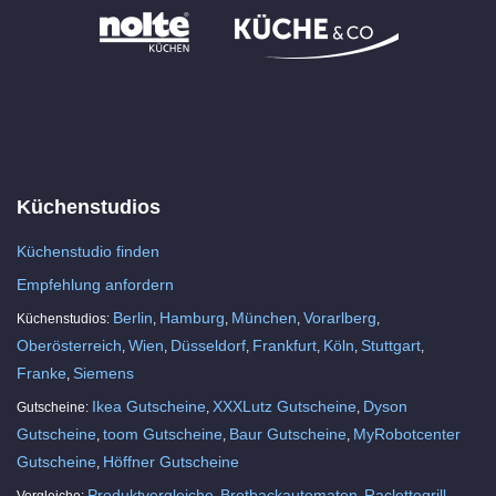
Küchenstudios
Küchenstudio finden
Empfehlung anfordern
Berlin
Hamburg
München
Vorarlberg
Küchenstudios:
,
,
,
,
Oberösterreich
Wien
Düsseldorf
Frankfurt
Köln
Stuttgart
,
,
,
,
,
,
Franke
Siemens
,
Ikea Gutscheine
XXXLutz Gutscheine
Dyson
Gutscheine:
,
,
Gutscheine
toom Gutscheine
Baur Gutscheine
MyRobotcenter
,
,
,
Gutscheine
Höffner Gutscheine
,
Produktvergleiche
Brotbackautomaten
Raclettegrill
Vergleiche:
,
,
,