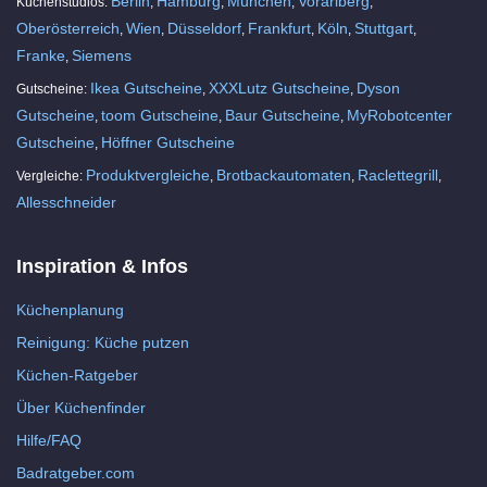
Berlin
Hamburg
München
Vorarlberg
Küchenstudios:
,
,
,
,
Oberösterreich
Wien
Düsseldorf
Frankfurt
Köln
Stuttgart
,
,
,
,
,
,
Franke
Siemens
,
Ikea Gutscheine
XXXLutz Gutscheine
Dyson
Gutscheine:
,
,
Gutscheine
toom Gutscheine
Baur Gutscheine
MyRobotcenter
,
,
,
Gutscheine
Höffner Gutscheine
,
Produktvergleiche
Brotbackautomaten
Raclettegrill
Vergleiche:
,
,
,
Allesschneider
Inspiration & Infos
Küchenplanung
Reinigung: Küche putzen
Küchen-Ratgeber
Über Küchenfinder
Hilfe/FAQ
Badratgeber.com