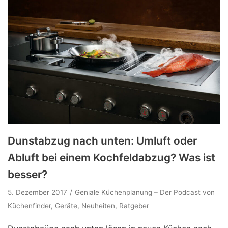
Dunstabzug nach unten: Umluft oder
Abluft bei einem Kochfeldabzug? Was ist
besser?
5. Dezember 2017
Geniale Küchenplanung – Der Podcast von
Küchenfinder
,
Geräte
,
Neuheiten
,
Ratgeber