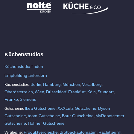
Küchenstudios
Küchenstudio finden
Empfehlung anfordern
Berlin
Hamburg
München
Vorarlberg
Küchenstudios:
,
,
,
,
Oberösterreich
Wien
Düsseldorf
Frankfurt
Köln
Stuttgart
,
,
,
,
,
,
Franke
Siemens
,
Ikea Gutscheine
XXXLutz Gutscheine
Dyson
Gutscheine:
,
,
Gutscheine
toom Gutscheine
Baur Gutscheine
MyRobotcenter
,
,
,
Gutscheine
Höffner Gutscheine
,
Produktvergleiche
Brotbackautomaten
Raclettegrill
Vergleiche:
,
,
,