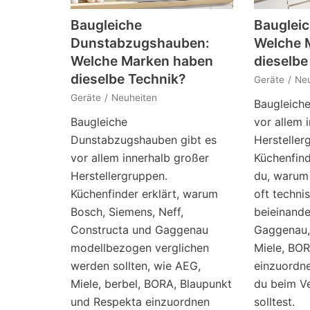
Baugleiche
Baugleic
Dunstabzugshauben:
Welche 
Welche Marken haben
dieselbe
dieselbe Technik?
Geräte
Neu
Geräte
Neuheiten
Baugleiche
Baugleiche
vor allem 
Dunstabzugshauben gibt es
Hersteller
vor allem innerhalb großer
Küchenfind
Herstellergruppen.
du, warum
Küchenfinder erklärt, warum
oft techni
Bosch, Siemens, Neff,
beieinande
Constructa und Gaggenau
Gaggenau,
modellbezogen verglichen
Miele, BO
werden sollten, wie AEG,
einzuordn
Miele, berbel, BORA, Blaupunkt
du beim Ve
und Respekta einzuordnen
solltest.