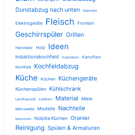
Dunstabzug nach unten
Edelstahl
Fleisch
Elektrogeräte
Fronten
Geschirrspüler
Grillen
Ideen
Holz
Hersteller
Induktionskochfeld
Kartoffeln
inspiration
Kochfeldabzug
Kochfeld
Küche
Küchengeräte
Küchen
Kühlschrank
Küchenspülen
Material
Miele
Landhausstil
Liebherr
Nachteile
Modelle
Mikrowelle
Oranier
Nobilia Küchen
Naturstein
Reinigung
Spülen & Armaturen