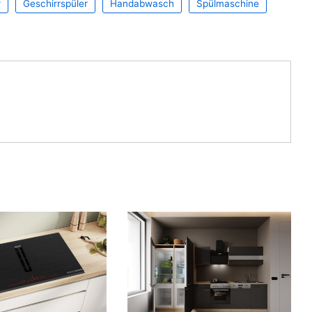
r
Geschirrspüler
Handabwasch
Spülmaschine