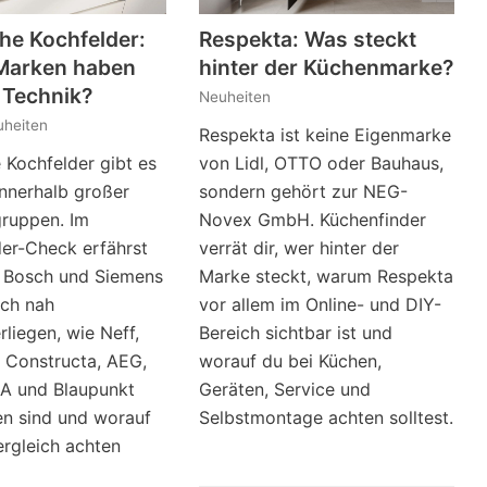
he Kochfelder:
Respekta: Was steckt
Marken haben
hinter der Küchenmarke?
 Technik?
Neuheiten
heiten
Respekta ist keine Eigenmarke
 Kochfelder gibt es
von Lidl, OTTO oder Bauhaus,
innerhalb großer
sondern gehört zur NEG-
gruppen. Im
Novex GmbH. Küchenfinder
er-Check erfährst
verrät dir, wer hinter der
 Bosch und Siemens
Marke steckt, warum Respekta
sch nah
vor allem im Online- und DIY-
rliegen, wie Neff,
Bereich sichtbar ist und
 Constructa, AEG,
worauf du bei Küchen,
RA und Blaupunkt
Geräten, Service und
en sind und worauf
Selbstmontage achten solltest.
rgleich achten