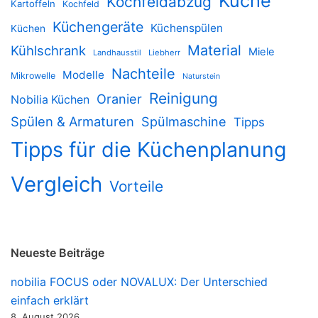
Küche
Kochfeldabzug
Kartoffeln
Kochfeld
Küchengeräte
Küchenspülen
Küchen
Material
Kühlschrank
Miele
Landhausstil
Liebherr
Nachteile
Modelle
Mikrowelle
Naturstein
Reinigung
Oranier
Nobilia Küchen
Spülen & Armaturen
Spülmaschine
Tipps
Tipps für die Küchenplanung
Vergleich
Vorteile
Neueste Beiträge
nobilia FOCUS oder NOVALUX: Der Unterschied
einfach erklärt
8. August 2026