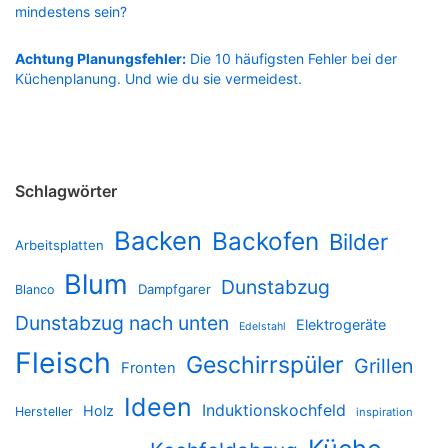
mindestens sein?
Achtung Planungsfehler:
Die 10 häufigsten Fehler bei der
Küchenplanung. Und wie du sie vermeidest.
Schlagwörter
Backen
Backofen
Bilder
Arbeitsplatten
Blum
Dunstabzug
Dampfgarer
Blanco
Dunstabzug nach unten
Elektrogeräte
Edelstahl
Fleisch
Geschirrspüler
Grillen
Fronten
Ideen
Induktionskochfeld
Holz
Hersteller
inspiration