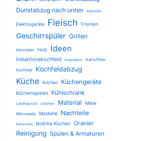
Dunstabzug nach unten
Edelstahl
Fleisch
Elektrogeräte
Fronten
Geschirrspüler
Grillen
Ideen
Holz
Hersteller
Induktionskochfeld
Kartoffeln
inspiration
Kochfeldabzug
Kochfeld
Küche
Küchengeräte
Küchen
Kühlschrank
Küchenspülen
Material
Miele
Landhausstil
Liebherr
Nachteile
Modelle
Mikrowelle
Oranier
Nobilia Küchen
Naturstein
Reinigung
Spülen & Armaturen