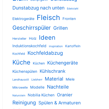
Dunstabzug nach unten
Edelstahl
Fleisch
Elektrogeräte
Fronten
Geschirrspüler
Grillen
Ideen
Holz
Hersteller
Induktionskochfeld
Kartoffeln
inspiration
Kochfeldabzug
Kochfeld
Küche
Küchengeräte
Küchen
Kühlschrank
Küchenspülen
Material
Miele
Landhausstil
Liebherr
Nachteile
Modelle
Mikrowelle
Oranier
Nobilia Küchen
Naturstein
Reinigung
Spülen & Armaturen