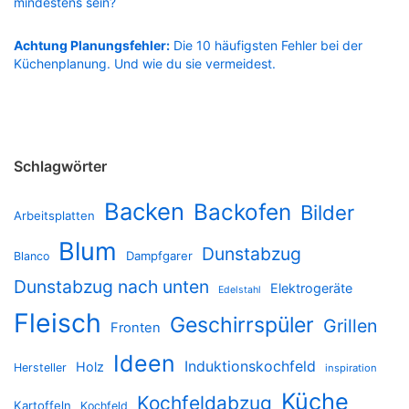
mindestens sein?
Achtung Planungsfehler:
Die 10 häufigsten Fehler bei der
Küchenplanung. Und wie du sie vermeidest.
Schlagwörter
Backen
Backofen
Bilder
Arbeitsplatten
Blum
Dunstabzug
Dampfgarer
Blanco
Dunstabzug nach unten
Elektrogeräte
Edelstahl
Fleisch
Geschirrspüler
Grillen
Fronten
Ideen
Induktionskochfeld
Holz
Hersteller
inspiration
Küche
Kochfeldabzug
Kartoffeln
Kochfeld