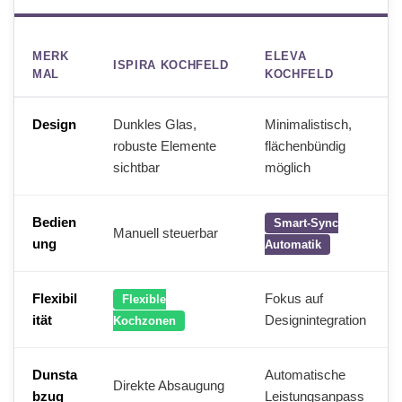
MERK
ELEVA
ISPIRA KOCHFELD
MAL
KOCHFELD
Design
Dunkles Glas,
Minimalistisch,
robuste Elemente
flächenbündig
sichtbar
möglich
Bedien
Smart-Sync
Manuell steuerbar
ung
Automatik
Flexibil
Fokus auf
Flexible
ität
Designintegration
Kochzonen
Dunsta
Automatische
Direkte Absaugung
bzug
Leistungsanpass