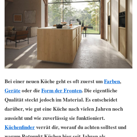
Bei einer neuen Küche geht es oft zuerst um
Farben
,
Geräte
oder die
Form der Fronten
. Die eigentliche
Qualität steckt jedoch im Material. Es entscheidet
darüber, wie gut eine Küche nach vielen Jahren noch
aussieht und wie zuverlässig sie funktioniert.
Küchenfinder
verrät dir, worauf du achten solltest und
warum Rotpunkt Küchen hier seit Jahren als