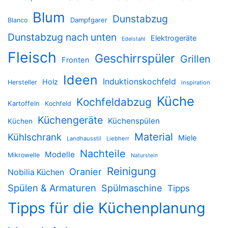
Blum
Dunstabzug
Dampfgarer
Blanco
Dunstabzug nach unten
Elektrogeräte
Edelstahl
Fleisch
Geschirrspüler
Grillen
Fronten
Ideen
Induktionskochfeld
Holz
Hersteller
inspiration
Küche
Kochfeldabzug
Kartoffeln
Kochfeld
Küchengeräte
Küchenspülen
Küchen
Material
Kühlschrank
Miele
Landhausstil
Liebherr
Nachteile
Modelle
Mikrowelle
Naturstein
Reinigung
Oranier
Nobilia Küchen
Spülen & Armaturen
Spülmaschine
Tipps
Tipps für die Küchenplanung