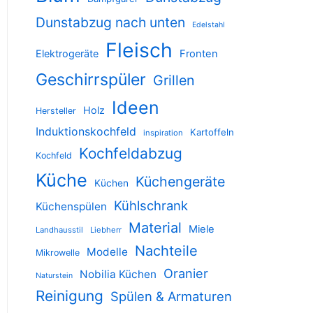
Dunstabzug nach unten
Edelstahl
Fleisch
Elektrogeräte
Fronten
Geschirrspüler
Grillen
Ideen
Holz
Hersteller
Induktionskochfeld
Kartoffeln
inspiration
Kochfeldabzug
Kochfeld
Küche
Küchengeräte
Küchen
Kühlschrank
Küchenspülen
Material
Miele
Landhausstil
Liebherr
Nachteile
Modelle
Mikrowelle
Oranier
Nobilia Küchen
Naturstein
Reinigung
Spülen & Armaturen