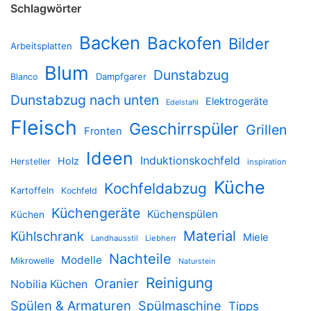
Schlagwörter
Backen
Backofen
Bilder
Arbeitsplatten
Blum
Dunstabzug
Dampfgarer
Blanco
Dunstabzug nach unten
Elektrogeräte
Edelstahl
Fleisch
Geschirrspüler
Grillen
Fronten
Ideen
Induktionskochfeld
Holz
Hersteller
inspiration
Küche
Kochfeldabzug
Kartoffeln
Kochfeld
Küchengeräte
Küchenspülen
Küchen
Material
Kühlschrank
Miele
Landhausstil
Liebherr
Nachteile
Modelle
Mikrowelle
Naturstein
Reinigung
Oranier
Nobilia Küchen
Spülen & Armaturen
Spülmaschine
Tipps