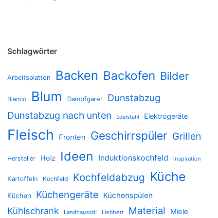
Schlagwörter
Backen
Backofen
Bilder
Arbeitsplatten
Blum
Dunstabzug
Dampfgarer
Blanco
Dunstabzug nach unten
Elektrogeräte
Edelstahl
Fleisch
Geschirrspüler
Grillen
Fronten
Ideen
Induktionskochfeld
Holz
Hersteller
inspiration
Küche
Kochfeldabzug
Kartoffeln
Kochfeld
Küchengeräte
Küchenspülen
Küchen
Material
Kühlschrank
Miele
Landhausstil
Liebherr