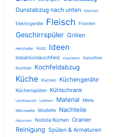
Dunstabzug nach unten
Edelstahl
Fleisch
Elektrogeräte
Fronten
Geschirrspüler
Grillen
Ideen
Holz
Hersteller
Induktionskochfeld
Kartoffeln
inspiration
Kochfeldabzug
Kochfeld
Küche
Küchengeräte
Küchen
Kühlschrank
Küchenspülen
Material
Miele
Landhausstil
Liebherr
Nachteile
Modelle
Mikrowelle
Oranier
Nobilia Küchen
Naturstein
Reinigung
Spülen & Armaturen