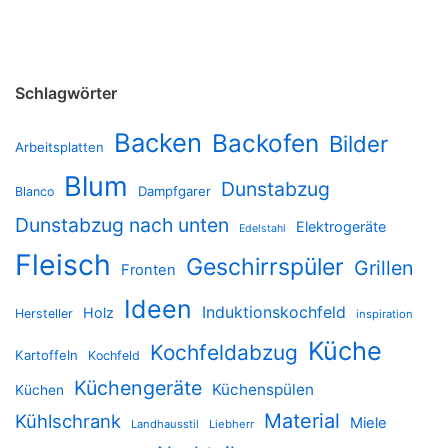
Schlagwörter
Backen
Backofen
Bilder
Arbeitsplatten
Blum
Dunstabzug
Dampfgarer
Blanco
Dunstabzug nach unten
Elektrogeräte
Edelstahl
Fleisch
Geschirrspüler
Grillen
Fronten
Ideen
Induktionskochfeld
Holz
Hersteller
inspiration
Küche
Kochfeldabzug
Kartoffeln
Kochfeld
Küchengeräte
Küchenspülen
Küchen
Material
Kühlschrank
Miele
Landhausstil
Liebherr