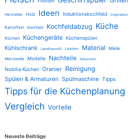
Geschirrspüler
Grillen
Fronten
Ideen
Induktionskochfeld
Holz
Hersteller
inspiration
Küche
Kochfeldabzug
Kartoffeln
Kochfeld
Küchengeräte
Küchenspülen
Küchen
Material
Kühlschrank
Miele
Landhausstil
Liebherr
Nachteile
Modelle
Mikrowelle
Naturstein
Reinigung
Oranier
Nobilia Küchen
Spülen & Armaturen
Spülmaschine
Tipps
Tipps für die Küchenplanung
Vergleich
Vorteile
Neueste Beiträge