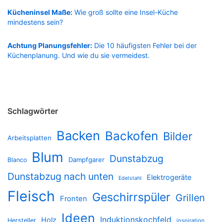
Kücheninsel Maße:
Wie groß sollte eine Insel-Küche
mindestens sein?
Achtung Planungsfehler:
Die 10 häufigsten Fehler bei der
Küchenplanung. Und wie du sie vermeidest.
Schlagwörter
Backen
Backofen
Bilder
Arbeitsplatten
Blum
Dunstabzug
Dampfgarer
Blanco
Dunstabzug nach unten
Elektrogeräte
Edelstahl
Fleisch
Geschirrspüler
Grillen
Fronten
Ideen
Induktionskochfeld
Holz
Hersteller
inspiration