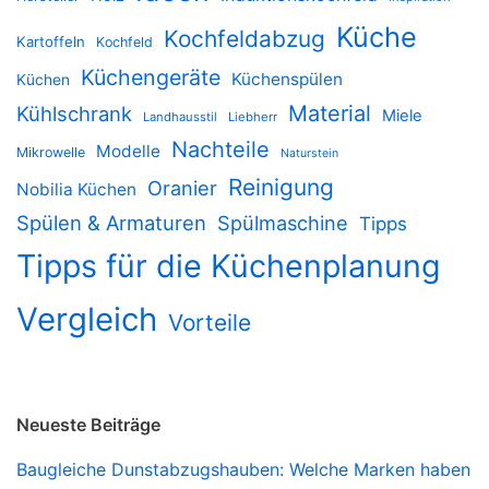
Küche
Kochfeldabzug
Kartoffeln
Kochfeld
Küchengeräte
Küchenspülen
Küchen
Material
Kühlschrank
Miele
Landhausstil
Liebherr
Nachteile
Modelle
Mikrowelle
Naturstein
Reinigung
Oranier
Nobilia Küchen
Spülen & Armaturen
Spülmaschine
Tipps
Tipps für die Küchenplanung
Vergleich
Vorteile
Neueste Beiträge
Baugleiche Dunstabzugshauben: Welche Marken haben