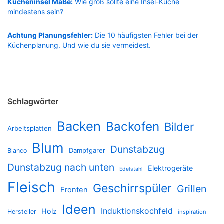
Kücheninsel Maße:
Wie groß sollte eine Insel-Küche
mindestens sein?
Achtung Planungsfehler:
Die 10 häufigsten Fehler bei der
Küchenplanung. Und wie du sie vermeidest.
Schlagwörter
Backen
Backofen
Bilder
Arbeitsplatten
Blum
Dunstabzug
Dampfgarer
Blanco
Dunstabzug nach unten
Elektrogeräte
Edelstahl
Fleisch
Geschirrspüler
Grillen
Fronten
Ideen
Induktionskochfeld
Holz
Hersteller
inspiration