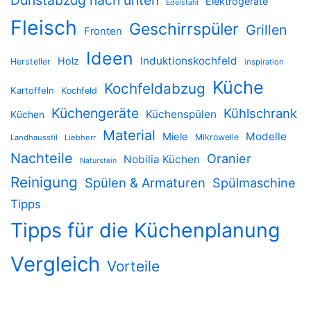
Dunstabzug nach unten
Elektrogeräte
Edelstahl
Fleisch
Geschirrspüler
Grillen
Fronten
Ideen
Induktionskochfeld
Holz
Hersteller
inspiration
Küche
Kochfeldabzug
Kartoffeln
Kochfeld
Küchengeräte
Kühlschrank
Küchenspülen
Küchen
Material
Modelle
Miele
Mikrowelle
Landhausstil
Liebherr
Nachteile
Oranier
Nobilia Küchen
Naturstein
Reinigung
Spülen & Armaturen
Spülmaschine
Tipps
Tipps für die Küchenplanung
Vergleich
Vorteile