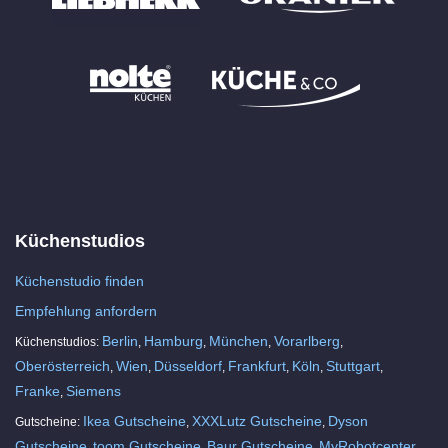
Küchenstudios
Küchenstudio finden
Empfehlung anfordern
Berlin
Hamburg
München
Vorarlberg
Küchenstudios:
,
,
,
,
Oberösterreich
Wien
Düsseldorf
Frankfurt
Köln
Stuttgart
,
,
,
,
,
,
Franke
Siemens
,
Ikea Gutscheine
XXXLutz Gutscheine
Dyson
Gutscheine:
,
,
Gutscheine
toom Gutscheine
Baur Gutscheine
MyRobotcenter
,
,
,