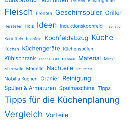
Elektrogeräte
Edelstahl
Fleisch
Geschirrspüler
Grillen
Fronten
Ideen
Induktionskochfeld
Holz
Hersteller
inspiration
Küche
Kochfeldabzug
Kartoffeln
Kochfeld
Küchengeräte
Küchenspülen
Küchen
Material
Kühlschrank
Miele
Landhausstil
Liebherr
Nachteile
Modelle
Mikrowelle
Naturstein
Reinigung
Oranier
Nobilia Küchen
Spülen & Armaturen
Spülmaschine
Tipps
Tipps für die Küchenplanung
Vergleich
Vorteile