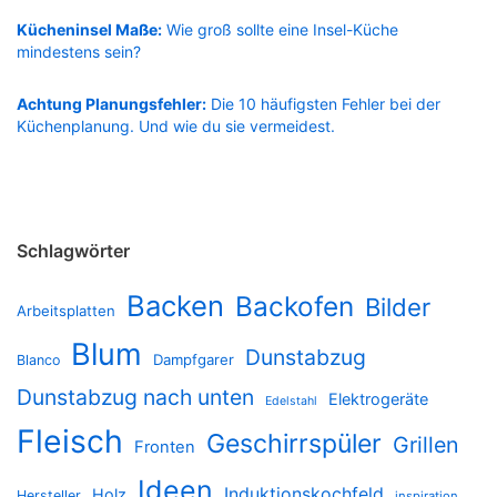
Kücheninsel Maße:
Wie groß sollte eine Insel-Küche
mindestens sein?
Achtung Planungsfehler:
Die 10 häufigsten Fehler bei der
Küchenplanung. Und wie du sie vermeidest.
Schlagwörter
Backen
Backofen
Bilder
Arbeitsplatten
Blum
Dunstabzug
Dampfgarer
Blanco
Dunstabzug nach unten
Elektrogeräte
Edelstahl
Fleisch
Geschirrspüler
Grillen
Fronten
Ideen
Induktionskochfeld
Holz
Hersteller
inspiration