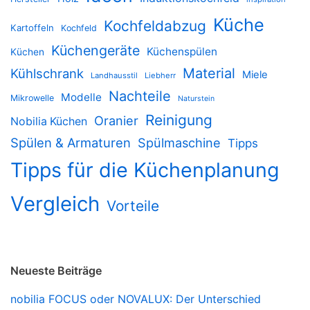
Küche
Kochfeldabzug
Kartoffeln
Kochfeld
Küchengeräte
Küchenspülen
Küchen
Material
Kühlschrank
Miele
Landhausstil
Liebherr
Nachteile
Modelle
Mikrowelle
Naturstein
Reinigung
Oranier
Nobilia Küchen
Spülen & Armaturen
Spülmaschine
Tipps
Tipps für die Küchenplanung
Vergleich
Vorteile
Neueste Beiträge
nobilia FOCUS oder NOVALUX: Der Unterschied