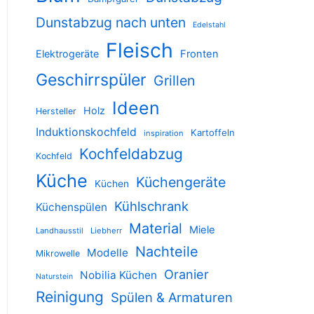
Dunstabzug nach unten
Edelstahl
Fleisch
Elektrogeräte
Fronten
Geschirrspüler
Grillen
Ideen
Holz
Hersteller
Induktionskochfeld
Kartoffeln
inspiration
Kochfeldabzug
Kochfeld
Küche
Küchengeräte
Küchen
Kühlschrank
Küchenspülen
Material
Miele
Landhausstil
Liebherr
Nachteile
Modelle
Mikrowelle
Oranier
Nobilia Küchen
Naturstein
Reinigung
Spülen & Armaturen