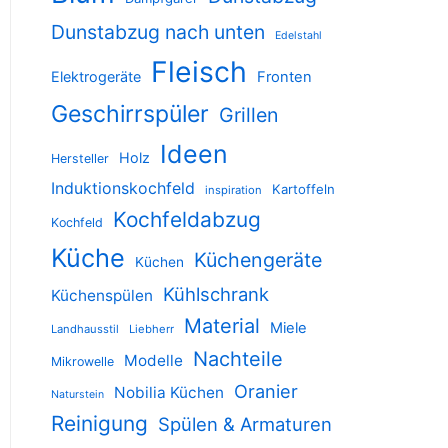
Dunstabzug nach unten
Edelstahl
Fleisch
Elektrogeräte
Fronten
Geschirrspüler
Grillen
Ideen
Holz
Hersteller
Induktionskochfeld
Kartoffeln
inspiration
Kochfeldabzug
Kochfeld
Küche
Küchengeräte
Küchen
Kühlschrank
Küchenspülen
Material
Miele
Landhausstil
Liebherr
Nachteile
Modelle
Mikrowelle
Oranier
Nobilia Küchen
Naturstein
Reinigung
Spülen & Armaturen