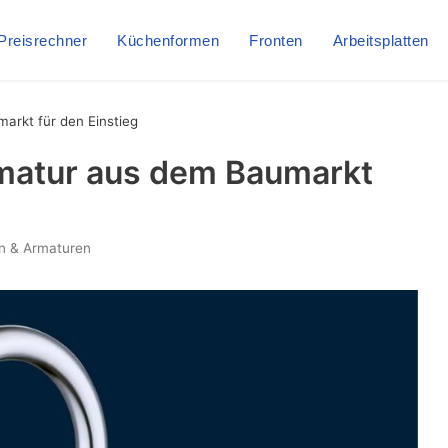
Preisrechner
Küchenformen
Fronten
Arbeitsplatten
rkt für den Einstieg
matur aus dem Baumarkt
n & Armaturen