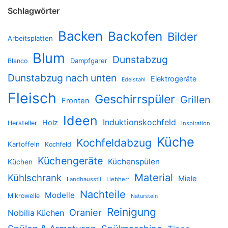
Schlagwörter
Backen
Backofen
Bilder
Arbeitsplatten
Blum
Dunstabzug
Dampfgarer
Blanco
Dunstabzug nach unten
Elektrogeräte
Edelstahl
Fleisch
Geschirrspüler
Grillen
Fronten
Ideen
Induktionskochfeld
Holz
Hersteller
inspiration
Küche
Kochfeldabzug
Kartoffeln
Kochfeld
Küchengeräte
Küchenspülen
Küchen
Material
Kühlschrank
Miele
Landhausstil
Liebherr
Nachteile
Modelle
Mikrowelle
Naturstein
Reinigung
Oranier
Nobilia Küchen