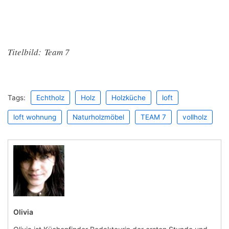
Titelbild: Team 7
Tags:
Echtholz
Holz
Holzküche
loft
loft wohnung
Naturholzmöbel
TEAM 7
vollholz
Olivia