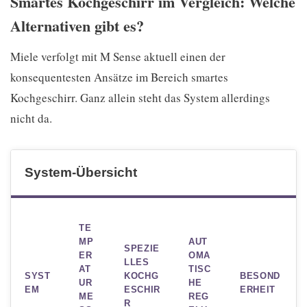
Smartes Kochgeschirr im Vergleich: Welche
Alternativen gibt es?
Miele verfolgt mit M Sense aktuell einen der
konsequentesten Ansätze im Bereich smartes
Kochgeschirr. Ganz allein steht das System allerdings
nicht da.
System-Übersicht
TE
MP
AUT
SPEZIE
ER
OMA
LLES
AT
TISC
SYST
KOCHG
BESOND
UR
HE
EM
ESCHIR
ERHEIT
ME
REG
R