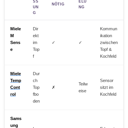
SS
ELU
NÖTIG
UN
NG
G
Miele
Dir
Kommun
M
ekt
ikation
Sens
im
✓
✓
zwischen
e
Top
Topf &
f
Kochfeld
Miele
Dur
Temp
ch
Sensor
Teilw
Cont
Top
✗
sitzt im
eise
rol
fbo
Kochfeld
den
Sams
ung