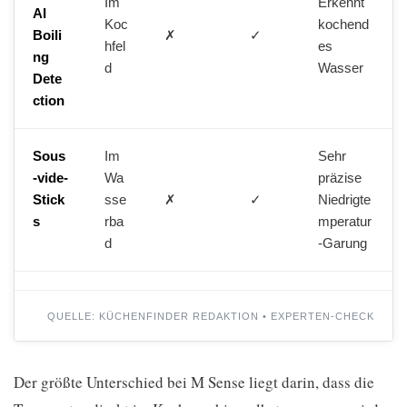
Im
Erkennt
AI
Koc
kochend
Boili
✗
✓
hfel
es
ng
d
Wasser
Dete
ction
Sous
Im
Sehr
-vide-
Wa
präzise
Stick
sse
✗
✓
Niedrigte
s
rba
mperatur
d
-Garung
QUELLE: KÜCHENFINDER REDAKTION • EXPERTEN-CHECK
Der größte Unterschied bei M Sense liegt darin, dass die