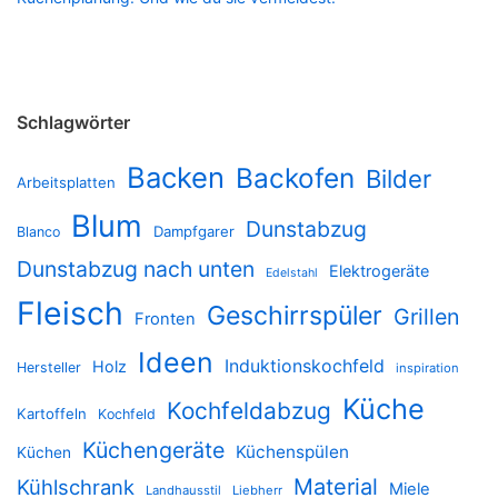
Schlagwörter
Backen
Backofen
Bilder
Arbeitsplatten
Blum
Dunstabzug
Dampfgarer
Blanco
Dunstabzug nach unten
Elektrogeräte
Edelstahl
Fleisch
Geschirrspüler
Grillen
Fronten
Ideen
Induktionskochfeld
Holz
Hersteller
inspiration
Küche
Kochfeldabzug
Kartoffeln
Kochfeld
Küchengeräte
Küchenspülen
Küchen
Material
Kühlschrank
Miele
Landhausstil
Liebherr