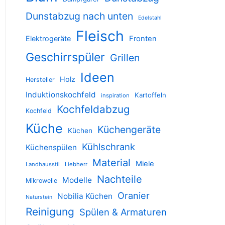
Dunstabzug nach unten
Edelstahl
Fleisch
Elektrogeräte
Fronten
Geschirrspüler
Grillen
Ideen
Holz
Hersteller
Induktionskochfeld
Kartoffeln
inspiration
Kochfeldabzug
Kochfeld
Küche
Küchengeräte
Küchen
Kühlschrank
Küchenspülen
Material
Miele
Landhausstil
Liebherr
Nachteile
Modelle
Mikrowelle
Oranier
Nobilia Küchen
Naturstein
Reinigung
Spülen & Armaturen