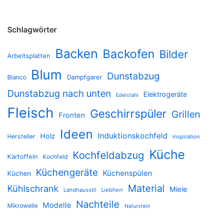
Schlagwörter
Backen
Backofen
Bilder
Arbeitsplatten
Blum
Dunstabzug
Dampfgarer
Blanco
Dunstabzug nach unten
Elektrogeräte
Edelstahl
Fleisch
Geschirrspüler
Grillen
Fronten
Ideen
Induktionskochfeld
Holz
Hersteller
inspiration
Küche
Kochfeldabzug
Kartoffeln
Kochfeld
Küchengeräte
Küchenspülen
Küchen
Material
Kühlschrank
Miele
Landhausstil
Liebherr
Nachteile
Modelle
Mikrowelle
Naturstein