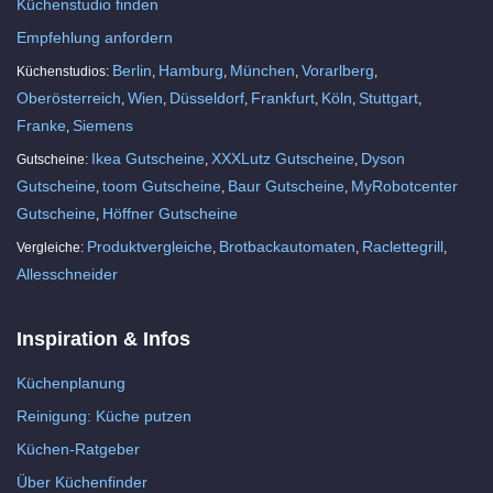
Küchenstudio finden
Empfehlung anfordern
Berlin
Hamburg
München
Vorarlberg
Küchenstudios:
,
,
,
,
Oberösterreich
Wien
Düsseldorf
Frankfurt
Köln
Stuttgart
,
,
,
,
,
,
Franke
Siemens
,
Ikea Gutscheine
XXXLutz Gutscheine
Dyson
Gutscheine:
,
,
Gutscheine
toom Gutscheine
Baur Gutscheine
MyRobotcenter
,
,
,
Gutscheine
Höffner Gutscheine
,
Produktvergleiche
Brotbackautomaten
Raclettegrill
Vergleiche:
,
,
,
Allesschneider
Inspiration & Infos
Küchenplanung
Reinigung: Küche putzen
Küchen-Ratgeber
Über Küchenfinder