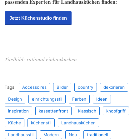
passenden Experten für Landhausküchen finden:
Jetzt Küchenstudio finden
Titelbild: rational einbauküchen
Tags:
Accessoires
Bilder
country
dekorieren
Design
einrichtungsstil
Farben
Ideen
inspiration
kassettenfront
klassisch
knopfgriff
Küche
küchenstil
Landhausküchen
Landhausstil
Modern
Neu
traditionell