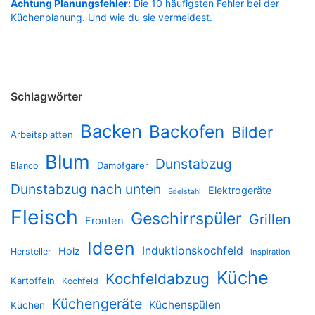
Achtung Planungsfehler:
Die 10 häufigsten Fehler bei der
Küchenplanung. Und wie du sie vermeidest.
Schlagwörter
Backen
Backofen
Bilder
Arbeitsplatten
Blum
Dunstabzug
Dampfgarer
Blanco
Dunstabzug nach unten
Elektrogeräte
Edelstahl
Fleisch
Geschirrspüler
Grillen
Fronten
Ideen
Induktionskochfeld
Holz
Hersteller
inspiration
Küche
Kochfeldabzug
Kartoffeln
Kochfeld
Küchengeräte
Küchenspülen
Küchen