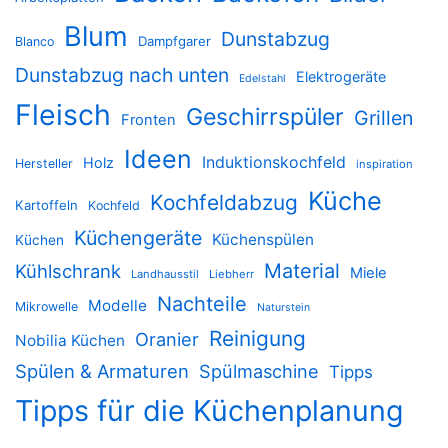
Blum
Dunstabzug
Dampfgarer
Blanco
Dunstabzug nach unten
Elektrogeräte
Edelstahl
Fleisch
Geschirrspüler
Grillen
Fronten
Ideen
Induktionskochfeld
Holz
Hersteller
inspiration
Küche
Kochfeldabzug
Kartoffeln
Kochfeld
Küchengeräte
Küchenspülen
Küchen
Material
Kühlschrank
Miele
Landhausstil
Liebherr
Nachteile
Modelle
Mikrowelle
Naturstein
Reinigung
Oranier
Nobilia Küchen
Spülen & Armaturen
Spülmaschine
Tipps
Tipps für die Küchenplanung