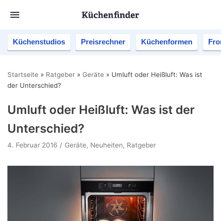
Küchenstudios
Preisrechner
Küchenformen
Fro
Startseite
»
Ratgeber
»
Geräte
»
Umluft oder Heißluft: Was ist
der Unterschied?
Umluft oder Heißluft: Was ist der
Unterschied?
4. Februar 2016
Geräte
,
Neuheiten
,
Ratgeber