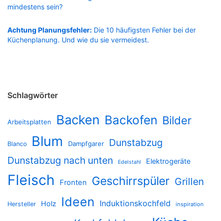
mindestens sein?
Achtung Planungsfehler:
Die 10 häufigsten Fehler bei der
Küchenplanung. Und wie du sie vermeidest.
Schlagwörter
Backen
Backofen
Bilder
Arbeitsplatten
Blum
Dunstabzug
Dampfgarer
Blanco
Dunstabzug nach unten
Elektrogeräte
Edelstahl
Fleisch
Geschirrspüler
Grillen
Fronten
Ideen
Induktionskochfeld
Holz
Hersteller
inspiration