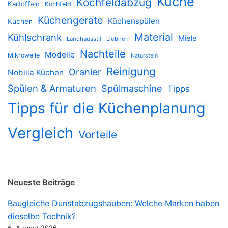
Küche
Kochfeldabzug
Kartoffeln
Kochfeld
Küchengeräte
Küchenspülen
Küchen
Material
Kühlschrank
Miele
Landhausstil
Liebherr
Nachteile
Modelle
Mikrowelle
Naturstein
Reinigung
Oranier
Nobilia Küchen
Spülen & Armaturen
Spülmaschine
Tipps
Tipps für die Küchenplanung
Vergleich
Vorteile
Neueste Beiträge
Baugleiche Dunstabzugshauben: Welche Marken haben
dieselbe Technik?