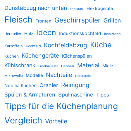
Dunstabzug nach unten
Elektrogeräte
Edelstahl
Fleisch
Geschirrspüler
Grillen
Fronten
Ideen
Induktionskochfeld
Holz
Hersteller
inspiration
Küche
Kochfeldabzug
Kartoffeln
Kochfeld
Küchengeräte
Küchenspülen
Küchen
Material
Kühlschrank
Miele
Landhausstil
Liebherr
Nachteile
Modelle
Mikrowelle
Naturstein
Reinigung
Oranier
Nobilia Küchen
Spülen & Armaturen
Spülmaschine
Tipps
Tipps für die Küchenplanung
Vergleich
Vorteile