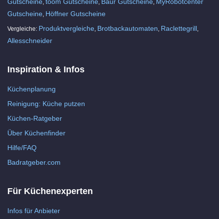
Gutscheine
toom Gutscheine
Baur Gutscheine
MyRobotcenter
,
,
,
Gutscheine
Höffner Gutscheine
,
Produktvergleiche
Brotbackautomaten
Raclettegrill
Vergleiche:
,
,
,
Allesschneider
Inspiration & Infos
Küchenplanung
Reinigung: Küche putzen
Küchen-Ratgeber
Über Küchenfinder
Hilfe/FAQ
Badratgeber.com
Für Küchenexperten
Infos für Anbieter