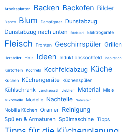
Backen
Backofen
Bilder
Arbeitsplatten
Blum
Dunstabzug
Dampfgarer
Blanco
Dunstabzug nach unten
Elektrogeräte
Edelstahl
Fleisch
Geschirrspüler
Grillen
Fronten
Ideen
Induktionskochfeld
Holz
Hersteller
inspiration
Küche
Kochfeldabzug
Kartoffeln
Kochfeld
Küchengeräte
Küchenspülen
Küchen
Material
Kühlschrank
Miele
Landhausstil
Liebherr
Nachteile
Modelle
Mikrowelle
Naturstein
Reinigung
Oranier
Nobilia Küchen
Spülen & Armaturen
Spülmaschine
Tipps
Tipps für die Küchenplanung