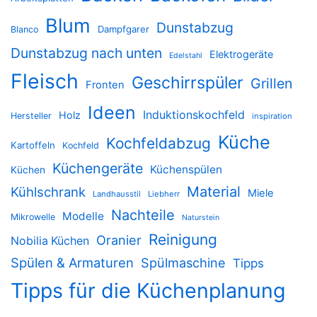
Blum
Dunstabzug
Dampfgarer
Blanco
Dunstabzug nach unten
Elektrogeräte
Edelstahl
Fleisch
Geschirrspüler
Grillen
Fronten
Ideen
Induktionskochfeld
Holz
Hersteller
inspiration
Küche
Kochfeldabzug
Kartoffeln
Kochfeld
Küchengeräte
Küchenspülen
Küchen
Material
Kühlschrank
Miele
Landhausstil
Liebherr
Nachteile
Modelle
Mikrowelle
Naturstein
Reinigung
Oranier
Nobilia Küchen
Spülen & Armaturen
Spülmaschine
Tipps
Tipps für die Küchenplanung