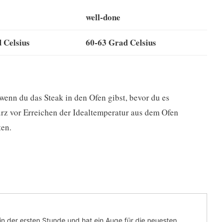
well-done
 Celsius
60-63 Grad Celsius
 wenn du das Steak in den Ofen gibst, bevor du es
urz vor Erreichen der Idealtemperatur aus dem Ofen
ten.
in der ersten Stunde und hat ein Auge für die neuesten