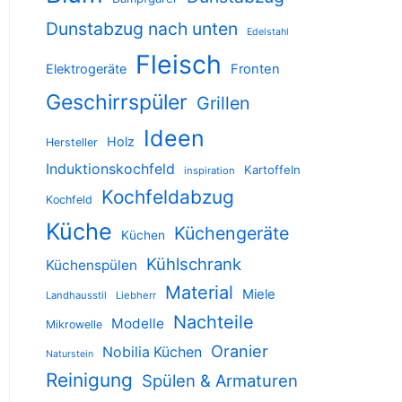
Dunstabzug nach unten
Edelstahl
Fleisch
Elektrogeräte
Fronten
Geschirrspüler
Grillen
Ideen
Holz
Hersteller
Induktionskochfeld
Kartoffeln
inspiration
Kochfeldabzug
Kochfeld
Küche
Küchengeräte
Küchen
Kühlschrank
Küchenspülen
Material
Miele
Landhausstil
Liebherr
Nachteile
Modelle
Mikrowelle
Oranier
Nobilia Küchen
Naturstein
Reinigung
Spülen & Armaturen