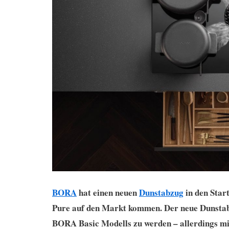
BORA
hat einen neuen
Dunstabzug
in den Star
Pure auf den Markt kommen. Der neue Dunstabz
BORA Basic Modells zu werden – allerdings mi