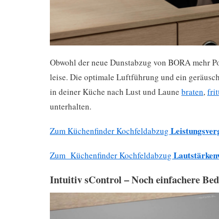
Obwohl der neue Dunstabzug von BORA mehr Powe
leise. Die optimale Luftführung und ein geräusc
in deiner Küche nach Lust und Laune
braten
,
fri
unterhalten.
Leistungsver
Zum Küchenfinder Kochfeldabzug
Lautstärken
Zum Küchenfinder Kochfeldabzug
Intuitiv sControl – Noch einfachere Be