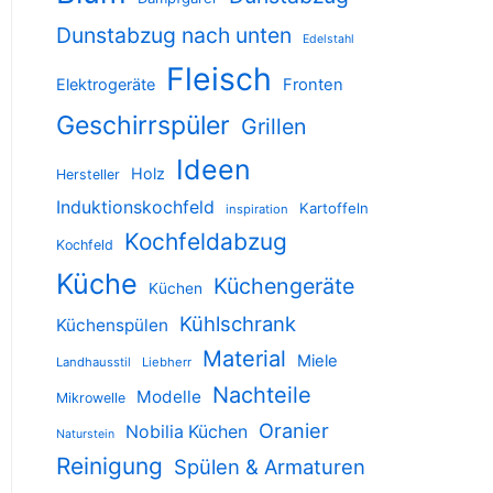
Dunstabzug nach unten
Edelstahl
Fleisch
Elektrogeräte
Fronten
Geschirrspüler
Grillen
Ideen
Holz
Hersteller
Induktionskochfeld
Kartoffeln
inspiration
Kochfeldabzug
Kochfeld
Küche
Küchengeräte
Küchen
Kühlschrank
Küchenspülen
Material
Miele
Landhausstil
Liebherr
Nachteile
Modelle
Mikrowelle
Oranier
Nobilia Küchen
Naturstein
Reinigung
Spülen & Armaturen