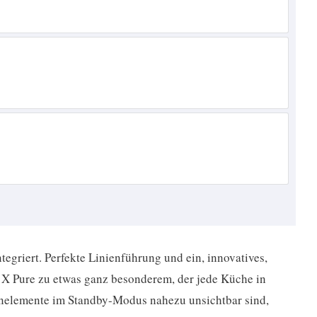
egriert. Perfekte Linienführung und ein, innovatives,
X Pure zu etwas ganz besonderem, der jede Küche in
nelemente im Standby-Modus nahezu unsichtbar sind,
u-weißer Beleuchtung – eindrucksvoll und setzen moderne