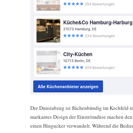
254 Bewertungen
Küche&Co Hamburg-Harburg
21073 Hamburg, DE
234 Bewertungen
City-Küchen
10713 Berlin, DE
209 Bewertungen
Alle Küchenanbieter anzeigen
Der Dunstabzug ist flächenbündig im Kochfeld int
markantes Design der Einströmdüse machen den 
einen Hingucker verwandelt. Während die Bedie
wirken sie im Betrieb – dank intelligenter, bla