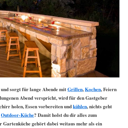
 und sorgt für lange Abende mit
Grillen
,
Kochen
, Feiern
elungenen Abend verspricht, wird für den Gastgeber
chirr holen, Essen vorbereiten und
kühlen
, nichts geht
r
Outdoor-Küche
? Damit holst du dir alles zum
r Gartenküche gehört dabei weitaus mehr als ein