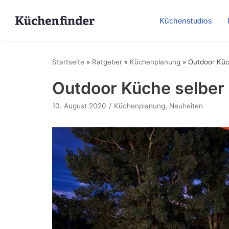
Küchenstudios
Startseite
»
Ratgeber
»
Küchenplanung
»
Outdoor Küc
Outdoor Küche selber
10. August 2020
Küchenplanung
,
Neuheiten