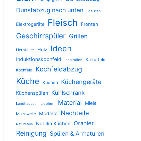
Dunstabzug nach unten
Edelstahl
Fleisch
Elektrogeräte
Fronten
Geschirrspüler
Grillen
Ideen
Holz
Hersteller
Induktionskochfeld
Kartoffeln
inspiration
Kochfeldabzug
Kochfeld
Küche
Küchengeräte
Küchen
Kühlschrank
Küchenspülen
Material
Miele
Landhausstil
Liebherr
Nachteile
Modelle
Mikrowelle
Oranier
Nobilia Küchen
Naturstein
Reinigung
Spülen & Armaturen