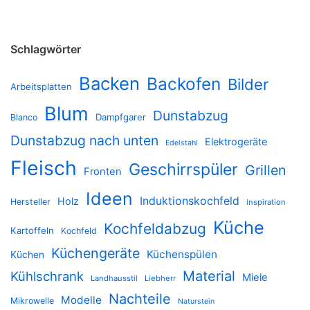
Schlagwörter
Backen
Backofen
Bilder
Arbeitsplatten
Blum
Dunstabzug
Dampfgarer
Blanco
Dunstabzug nach unten
Elektrogeräte
Edelstahl
Fleisch
Geschirrspüler
Grillen
Fronten
Ideen
Induktionskochfeld
Holz
Hersteller
inspiration
Küche
Kochfeldabzug
Kartoffeln
Kochfeld
Küchengeräte
Küchenspülen
Küchen
Material
Kühlschrank
Miele
Landhausstil
Liebherr
Nachteile
Modelle
Mikrowelle
Naturstein