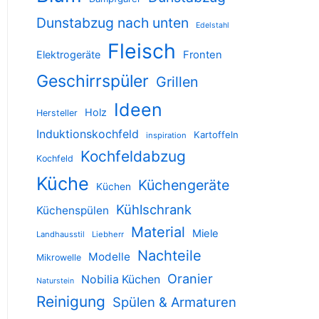
Dunstabzug nach unten
Edelstahl
Fleisch
Elektrogeräte
Fronten
Geschirrspüler
Grillen
Ideen
Holz
Hersteller
Induktionskochfeld
Kartoffeln
inspiration
Kochfeldabzug
Kochfeld
Küche
Küchengeräte
Küchen
Kühlschrank
Küchenspülen
Material
Miele
Landhausstil
Liebherr
Nachteile
Modelle
Mikrowelle
Oranier
Nobilia Küchen
Naturstein
Reinigung
Spülen & Armaturen