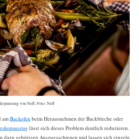
kopauszug von Neff; Foto: Neff
al am
Backofen
beim Herausnehmen der Backbleche oder
leskopauszug
lässt sich dieses Problem deutlich reduzieren.
en dazu gehörigen Auszugsschienen und lassen sich einzeln